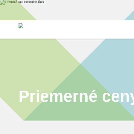
NAŠA ASOCIÁCIA
Príhovor predsedu predstavenstva
Partneri
Základné informácie
Stanovy
Predstavenstvo
Výročná sp
Členovia
Etický kó
Priemerné cen