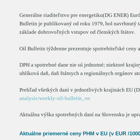
Generálne riaditeľstvo pre energetiku(DG ENER) Európ
Bulletin je publikovaný od roku 1979, bol navrhnutý t
základe dobrovoľných vstupov od členských štátov.
Oil Bulletin týždenne prezentuje spotrebiteľské ceny 
DPH a spotrebné dane nie sú jednotné; niektoré krajin
uhlíková daň, daň štátnych a regionálnych orgánov at
Prehľad všetkých daní v jednotlivých krajinách EU (
analysis/weekly-oil-bulletin_en
Aktuálna výška spotrebných daní na Slovensku je up
Aktuálne priemerné ceny PHM v EU (v EUR /1000 