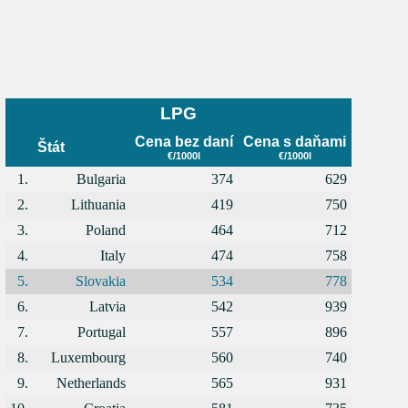
LPG
Cena bez daní
Cena s daňami
Štát
€/1000l
€/1000l
1.
Bulgaria
374
629
2.
Lithuania
419
750
3.
Poland
464
712
4.
Italy
474
758
5.
Slovakia
534
778
6.
Latvia
542
939
7.
Portugal
557
896
8.
Luxembourg
560
740
9.
Netherlands
565
931