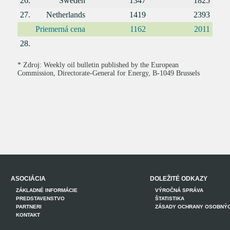
26.
Sweden
1347
1825
27.
Netherlands
1419
2393
Priemerná cena
1162
2011
28.
* Zdroj: Weekly oil bulletin published by the European
Commission, Directorate-General for Energy, B-1049 Brussels
ASOCIÁCIA
DOLEŽITÉ ODKAZY
ZÁKLADNÉ INFORMÁCIE
VÝROČNÁ SPRÁVA
PREDSTAVENSTVO
ŠTATISTIKA
PARTNERI
ZÁSADY OCHRANY OSOBNÝ
KONTAKT