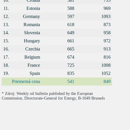
10.
Croatia
581
735
11.
Estonia
588
969
12.
Germany
597
1093
13.
Romania
618
873
14.
Slovenia
649
958
15.
Hungary
661
972
16.
Czechia
665
913
17.
Belgium
674
816
18.
France
725
1008
19.
Spain
835
1052
Priemerná cena
541
849
* Zdroj: Weekly oil bulletin published by the European
Commission, Directorate-General for Energy, B-1049 Brussels