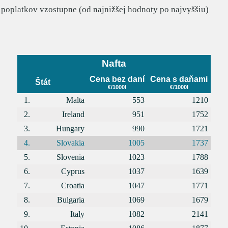
 poplatkov vzostupne (od najnižšej hodnoty po najvyššiu)
Nafta
Cena bez daní
Cena s daňami
Štát
€/1000l
€/1000l
1.
Malta
553
1210
2.
Ireland
951
1752
3.
Hungary
990
1721
4.
Slovakia
1005
1737
5.
Slovenia
1023
1788
6.
Cyprus
1037
1639
7.
Croatia
1047
1771
8.
Bulgaria
1069
1679
9.
Italy
1082
2141