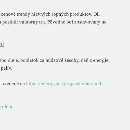
e cenové trendy hlavných ropných produktov. Oil
a posilnil vnútorný trh. Pôvodne bol zostavovaný na
EÚ.
eho oleja, poplatok za núdzové zásoby, daň z energie,
palív.
sú uvedené na
https://energy.ec.europa.eu/data-and-
o oleja