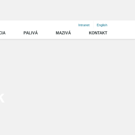
Intranet
English
CIA
PALIVÁ
MAZIVÁ
KONTAKT
Štatistika
Vybrané oblasti legislatívy
Elektronické zoznamy
k