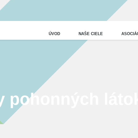
ÚVOD
NAŠE CIELE
ASOCIÁ
NAŠA ČINNOSŤ
Činnosť SAPPO
Pracovné sekcie
ráva
Bezpečnostné štandardy
dex SAPPO
Priemerné ceny pohonných látok
y pohonných láto