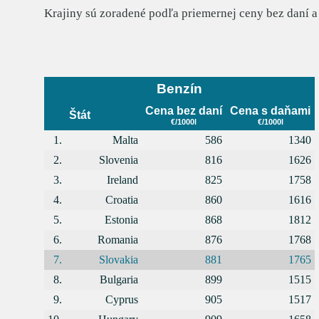
Krajiny sú zoradené podľa priemernej ceny bez daní a
Benzín
Cena bez daní
Cena s daňami
Štát
€/1000l
€/1000l
1.
Malta
586
1340
2.
Slovenia
816
1626
3.
Ireland
825
1758
4.
Croatia
860
1616
5.
Estonia
868
1812
6.
Romania
876
1768
7.
Slovakia
881
1765
8.
Bulgaria
899
1515
9.
Cyprus
905
1517