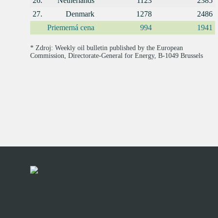
26.
Netherlands
1123
2385
27.
Denmark
1278
2486
Priemerná cena
994
1941
* Zdroj: Weekly oil bulletin published by the European
Commission, Directorate-General for Energy, B-1049 Brussels