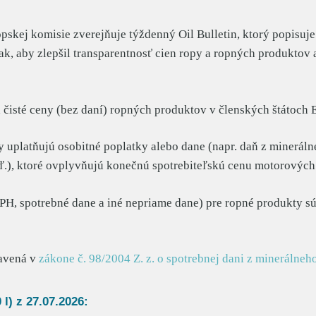
skej komisie zverejňuje týždenný Oil Bulletin, ktorý popisuj
ak, aby zlepšil transparentnosť cien ropy a ropných produktov 
a čisté ceny (bez daní) ropných produktov v členských štátoch 
y uplatňujú osobitné poplatky alebo dane (napr. daň z mineráln
ď.), ktoré ovplyvňujú konečnú spotrebiteľskú cenu motorových 
DPH, spotrebné dane a iné nepriame dane) pre ropné produkty 
ravená v
zákone č. 98/2004 Z. z. o spotrebnej dani z minerálneh
l) z 27
.07.2026: