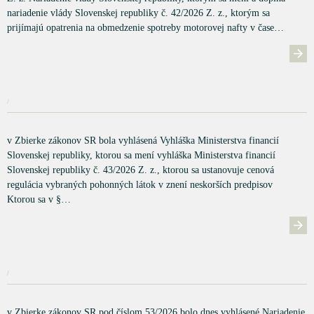
nariadenie vlády Slovenskej republiky č. 42/2026 Z. z., ktorým sa
prijímajú opatrenia na obmedzenie spotreby motorovej nafty v čase…
/
v Zbierke zákonov SR bola vyhlásená Vyhláška Ministerstva financií
Slovenskej republiky, ktorou sa mení vyhláška Ministerstva financií
Slovenskej republiky č. 43/2026 Z. z., ktorou sa ustanovuje cenová
regulácia vybraných pohonných látok v znení neskorších predpisov
Ktorou sa v §…
/
v Zbierke zákonov SR pod číslom 53/2026 bolo dnes vyhlásené Nariadenie