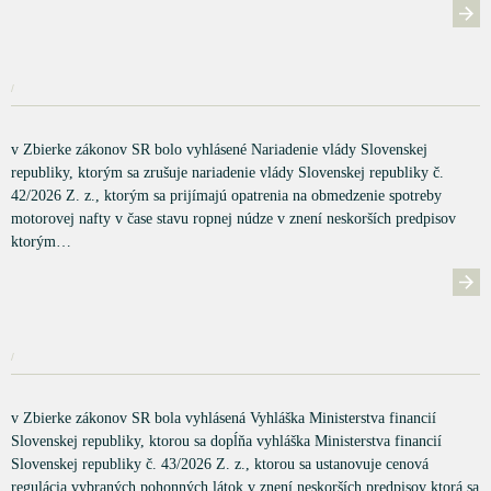
/
v Zbierke zákonov SR bolo vyhlásené Nariadenie vlády Slovenskej
republiky, ktorým sa zrušuje nariadenie vlády Slovenskej republiky č.
42/2026 Z. z., ktorým sa prijímajú opatrenia na obmedzenie spotreby
motorovej nafty v čase stavu ropnej núdze v znení neskorších predpisov
ktorým…
/
v Zbierke zákonov SR bola vyhlásená Vyhláška Ministerstva financií
Slovenskej republiky, ktorou sa dopĺňa vyhláška Ministerstva financií
Slovenskej republiky č. 43/2026 Z. z., ktorou sa ustanovuje cenová
regulácia vybraných pohonných látok v znení neskorších predpisov ktorá sa