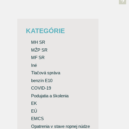
KATEGÓRIE
MH SR
MŽP SR
MF SR
Iné
Tlačová správa
benzín E10
COVID-19
Podujatia a školenia
EK
EÚ
EMCS
Opatrenia v stave ropnej núdze