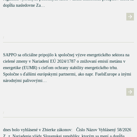
dopĺňa nasledovne Za…
/
SAPPO sa oficiálne pripojilo k spoločnej výzve energetického sektora na
cielené zmeny v Nariadení EÚ 2024/1787 o znižovaní emisií metánu v
energetike (EUMR) s cieľom ochrany stability energetického trhu.
Spoločne s ďalšími európskymi partnermi, ako napr. FuelsEurope a inými
národnými palivovými…
/
dnes bolo vyhlásené v Zbierke zákonov: Číslo Názov Vyhlásený 58/2026
Z. z. Nariadenie vlády Slovenskej republiky, ktorým sa mení a dopĺňa