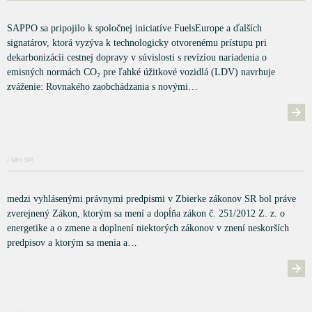
SAPPO sa pripojilo k spoločnej iniciatíve FuelsEurope a ďalších
signatárov, ktorá vyzýva k technologicky otvorenému prístupu pri
dekarbonizácii cestnej dopravy v súvislosti s revíziou nariadenia o
emisných normách CO₂ pre ľahké úžitkové vozidlá (LDV) navrhuje
zváženie: Rovnakého zaobchádzania s novými…
/ MH SR
medzi vyhlásenými právnymi predpismi v Zbierke zákonov SR bol práve
zverejnený Zákon, ktorým sa mení a dopĺňa zákon č. 251/2012 Z. z. o
energetike a o zmene a doplnení niektorých zákonov v znení neskorších
predpisov a ktorým sa menia a…