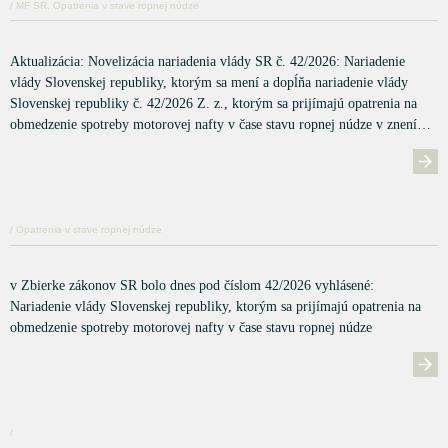
/ MF SR, Opatrenia v stave ropnej núdze
Aktualizácia: Novelizácia nariadenia vlády SR č. 42/2026: Nariadenie
vlády Slovenskej republiky, ktorým sa mení a dopĺňa nariadenie vlády
Slovenskej republiky č. 42/2026 Z. z., ktorým sa prijímajú opatrenia na
obmedzenie spotreby motorovej nafty v čase stavu ropnej núdze v znení…
/ Opatrenia v stave ropnej núdze
v Zbierke zákonov SR bolo dnes pod číslom 42/2026 vyhlásené:
Nariadenie vlády Slovenskej republiky, ktorým sa prijímajú opatrenia na
obmedzenie spotreby motorovej nafty v čase stavu ropnej núdze
/