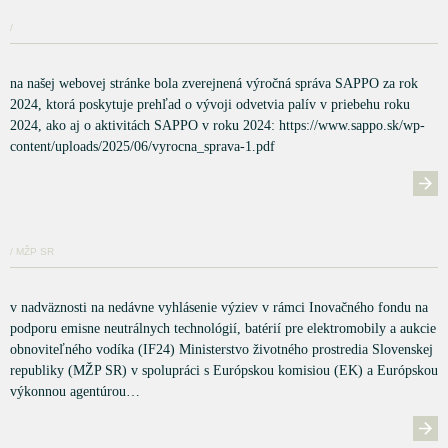
/
na našej webovej stránke bola zverejnená výročná správa SAPPO za rok
2024, ktorá poskytuje prehľad o vývoji odvetvia palív v priebehu roku
2024, ako aj o aktivitách SAPPO v roku 2024: https://www.sappo.sk/wp-
content/uploads/2025/06/vyrocna_sprava-1.pdf
/ MŽP SR
v nadväznosti na nedávne vyhlásenie výziev v rámci Inovačného fondu na
podporu emisne neutrálnych technológií, batérií pre elektromobily a aukcie
obnoviteľného vodíka (IF24) Ministerstvo životného prostredia Slovenskej
republiky (MŽP SR) v spolupráci s Európskou komisiou (EK) a Európskou
výkonnou agentúrou…