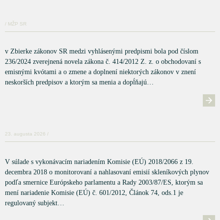
/ MŽP SR
v Zbierke zákonov SR medzi vyhlásenými predpismi bola pod číslom
236/2024 zverejnená novela zákona č. 414/2012 Z. z. o obchodovaní s
emisnými kvótami a o zmene a doplnení niektorých zákonov v znení
neskorších predpisov a ktorým sa menia a dopĺňajú…
23. augusta 2026 /
V súlade s vykonávacím nariadením Komisie (EÚ) 2018/2066 z 19.
decembra 2018 o monitorovaní a nahlasovaní emisií skleníkových plynov
podľa smernice Európskeho parlamentu a Rady 2003/87/ES, ktorým sa
mení nariadenie Komisie (EÚ) č. 601/2012, Článok 74, ods.1 je
regulovaný subjekt…